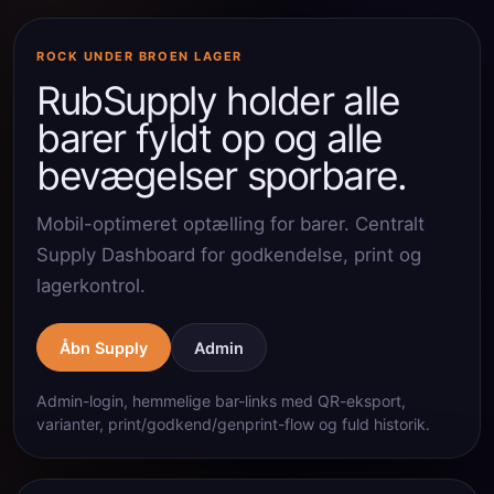
ROCK UNDER BROEN LAGER
RubSupply holder alle
barer fyldt op og alle
bevægelser sporbare.
Mobil-optimeret optælling for barer. Centralt
Supply Dashboard for godkendelse, print og
lagerkontrol.
Åbn Supply
Admin
Admin-login, hemmelige bar-links med QR-eksport,
varianter, print/godkend/genprint-flow og fuld historik.